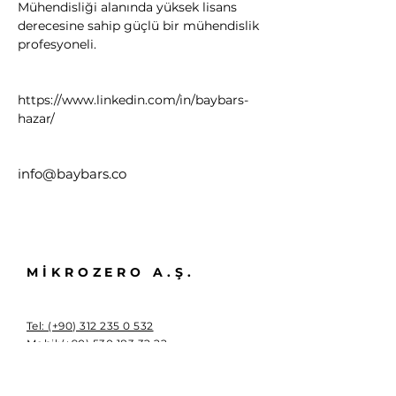
Mühendisliği alanında yüksek lisans 
derecesine sahip güçlü bir mühendislik 
profesyoneli.
https://www.linkedin.com/in/baybars-
hazar/
info@baybars.co
MİKROZERO A.Ş.
Tel: (+90) 312 235 0 532
Mobil:(+90) 530 183 32 22
Hakkında
tuncay@mikrozero.com