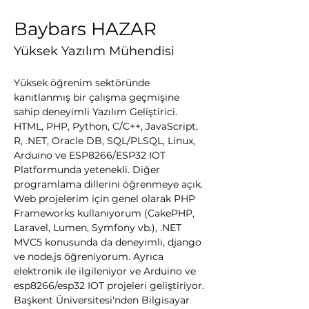
Baybars HAZAR
Yüksek Yazılım Mühendisi
Yüksek öğrenim sektöründe 
kanıtlanmış bir çalışma geçmişine 
sahip deneyimli Yazılım Geliştirici. 
HTML, PHP, Python, C/C++, JavaScript, 
R, .NET, Oracle DB, SQL/PLSQL, Linux, 
Arduino ve ESP8266/ESP32 IOT 
Platformunda yetenekli. Diğer 
programlama dillerini öğrenmeye açık. 
Web projelerim için genel olarak PHP 
Frameworks kullanıyorum (CakePHP, 
Laravel, Lumen, Symfony vb.), .NET 
MVC5 konusunda da deneyimli, django 
ve node.js öğreniyorum. Ayrıca 
elektronik ile ilgileniyor ve Arduino ve 
esp8266/esp32 IOT projeleri geliştiriyor. 
Başkent Üniversitesi'nden Bilgisayar 