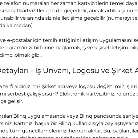
 ve telefon numaraları her zaman kartvizitlerin temel daya
ı sanal kartvizitler için de geçerlidir, ancak artık kişi nu
nabilir ve anında sizinle iletişime geçebilir (numarayı te
da kalmadan).
ve e-postalar için tercih ettiğiniz iletişim uygulamasını seç
egram'ınızı birbirine bağlamak, iş ve kişisel iletişim bilgi
dımcı olmak gibi.
Detayları - İş Ünvanı, Logosu ve Şirket 
erfi aldınız mı? Şirket adı veya logosu değişti mi? İşleri 
ı serbest çalışıyorsun? Elektronik kartvizitiniz, rolünüz 
e gelişir.
ıntıları Blinq uygulamasında veya Blinq panosunda saniyel
siniz. Kartınızı başka bir Blinq kullanıcısıyla paylaştıysanız,
de tüm güncellemelerinizi hemen alırlar. Bu, bağlantıları