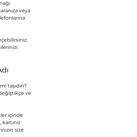
nağı 
maranıza veya 
lefonlarına 
ebilirsiniz. 
lerinizi 
Adı
mi taşıdın? 
değiştikçe ve 
er içinde 
 kartınız 
nızın size 