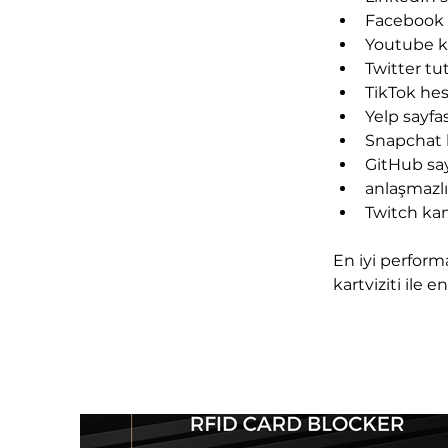
Facebook 
Youtube k
Twitter t
TikTok he
Yelp sayfas
Snapchat 
GitHub say
anlaşmazlı
Twitch kana
En iyi performa
kartviziti ile e