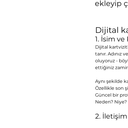
ekleyip ç
Dijital 
1. İsim ve
Dijital kartviz
tanır. Adınız v
oluyoruz - böy
ettiğiniz zamirl
Aynı şekilde ka
Özellikle son ş
Güncel bir pro
Neden? Niye? 
2. İletişim