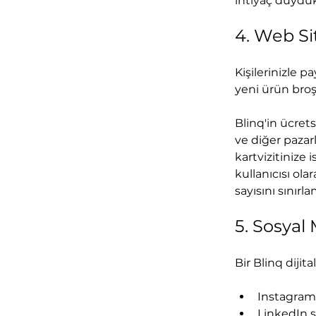
ihtiyaç duyduk
4. Web Si
Kişilerinizle 
yeni ürün broş
Blinq'in ücrets
ve diğer pazarl
kartvizitinize i
kullanıcısı ola
sayısını sınırla
5. Sosyal
Bir Blinq dijit
Instagram 
LinkedIn s