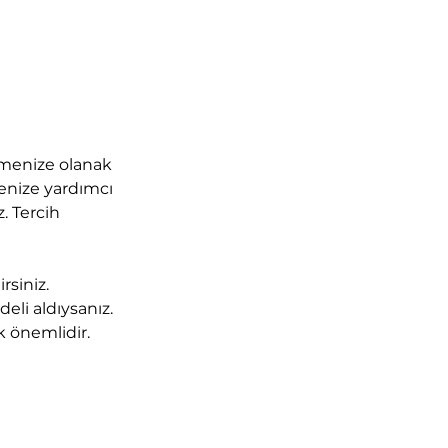
irmenize olanak 
menize yardımcı 
. Tercih 
rsiniz. 
eli aldıysanız. 
k önemlidir. 