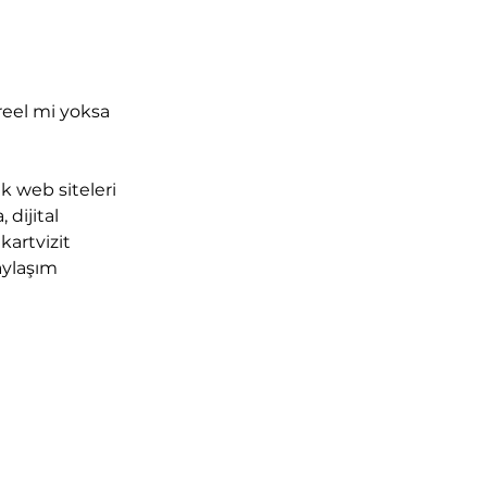
reel mi yoksa 
ak web siteleri 
dijital 
kartvizit 
aylaşım 