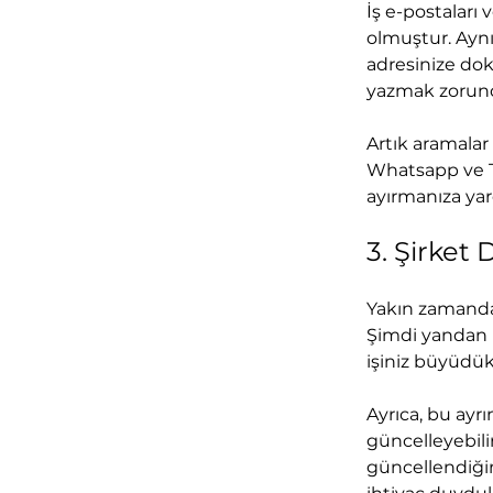
İş e-postaları
olmuştur. Aynıs
adresinize doku
yazmak zorun
Artık aramalar 
Whatsapp ve Tel
ayırmanıza yar
3. Şirket 
Yakın zamanda t
Şimdi yandan m
işiniz büyüdükç
Ayrıca, bu ayr
güncelleyebilir
güncellendiğin