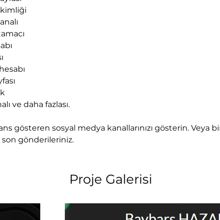
kimliği
analı
utamacı
sabı
ı
hesabı
fası
k 
lı ve daha fazlası. 
ns gösteren sosyal medya kanallarınızı gösterin. Veya bir 
n son gönderileriniz. 
Proje Galerisi