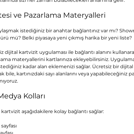
larında sizi her zaman bulabilecekleri anlamına gelir. 
tesi ve Pazarlama Materyalleri
paylaşmak istediğiniz bir anahtar bağlantınız var mı? Show
ürü mü? Belki piyasaya yeni çıkmış harika bir yeni liste? 
iz dijital kartvizit uygulaması ile bağlantı alanını kullanar
ama materyallerini kartlarınıza ekleyebilirsiniz. Uygulama, 
stediğiniz kadar alan eklemenizi sağlar. Ücretsiz bir dijital 
rak bile, kartınızdaki sayı alanlarını veya yapabileceğiniz p
mıyoruz. 
 Medya Kolları
al kartvizit aşağıdakilere kolay bağlantı sağlar:
sayfası
ayfası